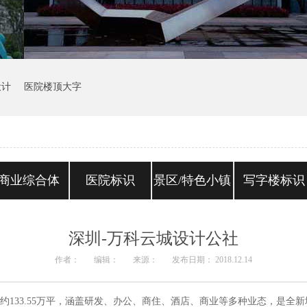
设计
医院楼顶大字
商业综合体
医院标识
景区/特色小镇
写字楼标识
深圳-万科云城设计公社
作者：
编辑：
来源：
发布日期： 2018.12.14
积约133.55万平，涵盖研发、办公、商住、酒店、商业等多种业态，是全