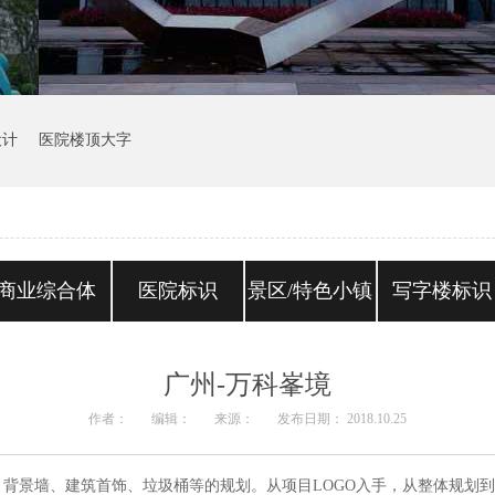
设计
医院楼顶大字
商业综合体
医院标识
景区/特色小镇
写字楼标识
广州-万科峯境
作者：
编辑：
来源：
发布日期： 2018.10.25
背景墙、建筑首饰、垃圾桶等的规划。从项目LOGO入手，从整体规划到