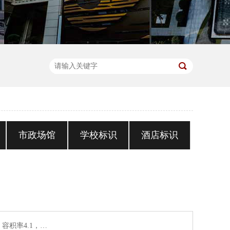
市政场馆
学校标识
酒店标识
容积率4.1，…