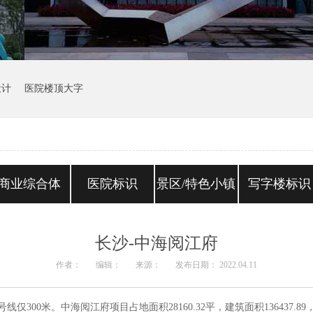
设计
医院楼顶大字
商业综合体
医院标识
景区/特色小镇
写字楼标识
长沙-中海阅江府
作者：
编辑：
来源：
发布日期： 2022.04.11
00米。中海阅江府项目占地面积28160.32平，建筑面积136437.89，