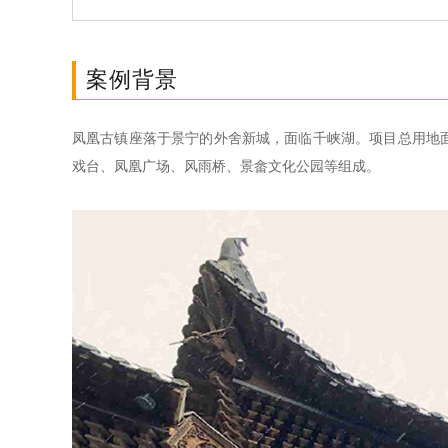
案例背景
凤凰古镇座落于景宁的外舍新城，面临千峡湖。项目总用地面积
戏台、凤凰广场、风雨桥、景畲文化公园等组成
。