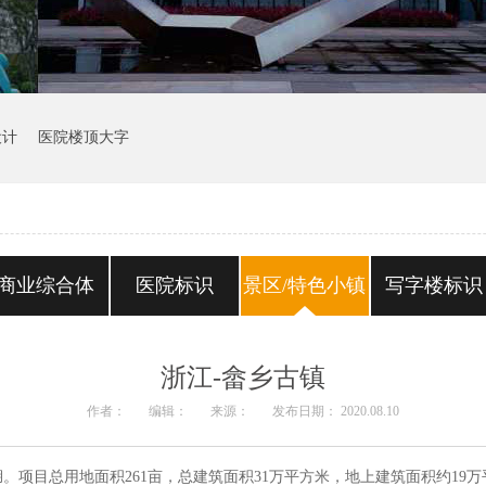
设计
医院楼顶大字
商业综合体
医院标识
景区/特色小镇
写字楼标识
浙江-畲乡古镇
作者：
编辑：
来源：
发布日期： 2020.08.10
项目总用地面积261亩，总建筑面积31万平方米，地上建筑面积约19万