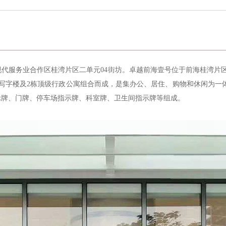
代服务业合作区桂湾片区二单元04街坊。卓越前海壹号位于前海桂湾片区的
超甲级写字楼及2栋顶级行政公寓组合而成，是集办公、居住、购物和休闲为
示牌、门牌、停车场指示牌、科室牌、卫生间指示牌等组成。