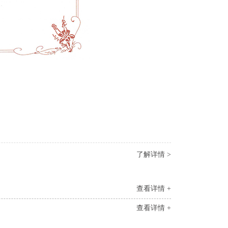
了解详情 >
查看详情 +
查看详情 +