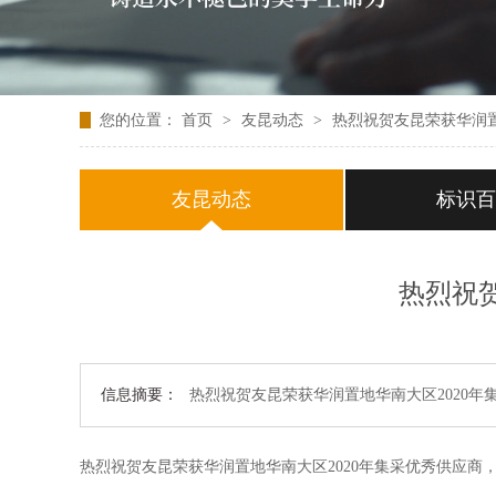
您的位置：
首页
>
友昆动态
>
热烈祝贺友昆荣获华润置
友昆动态
标识
热烈祝
信息摘要：
热烈祝贺友昆荣获华润置地华南大区2020年
热烈祝贺友昆荣获华润置地华南大区2020年集采优秀供应商