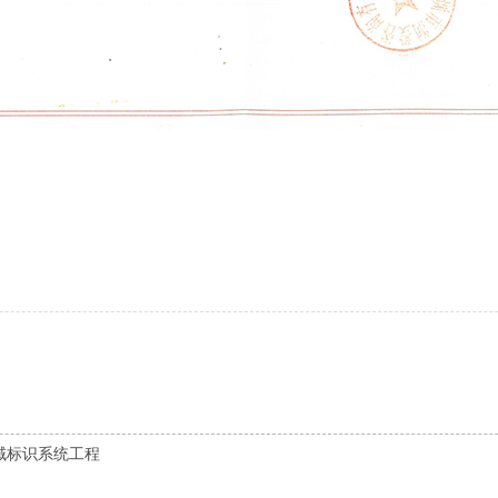
域标识系统工程