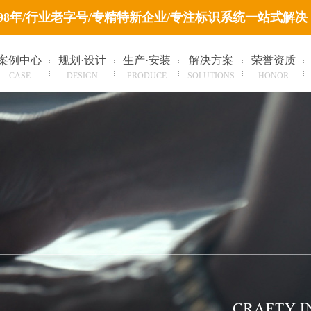
998年/行业老字号/专精特新企业/专注标识系统一站式解决
案例中心
规划·设计
生产·安装
解决方案
荣誉资质
CASE
DESIGN
PRODUCE
SOLUTIONS
HONOR